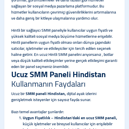
yorumlar, görüntülemeler ve daha fazlası gibi hizmetler
sağlayan bir sosyal medya pazarlama platformudur. Bu
hizmetler kullanıcıların çevrimiçi güvenilirliklerini artırmalarına
ve daha geniş bir kitleye ulaşmalarına yardımcı olur.
Hintli bir sağlayıcı SMM paneliyle kullanıcılar uygun fiyatlı ve
yüksek kaliteli sosyal medya büyüme hizmetlerine erişebilir.
Hintli panellerin uygun fiyatlı olması onları dünya çapındaki
satıcılar, işletmeler ve etkileyiciler için tercih edilen seçenek
haline getirir. En ucuz Hintli SMM panelini arıyorsanız , botlar
veya düşük kaliteli etkileşimler yerine gerçek etkileşimi garanti
eden bir panel seçmeniz önemlidir.
Ucuz SMM Paneli Hindistan
Kullanmanın Faydaları
Ucuz bir
SMM paneli Hindistan,
dijital ayak izlerini
genişletmek isteyenler için sayısız fayda sunar.
Bazı temel avantajlar şunlardır:
Uygun Fiyatlılık
–
Hindistan'daki en ucuz SMM paneli,
küçük işletmeler ve bireysel kullanıcılar için erişilebilir