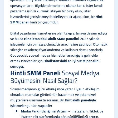
ajansların müşterilerine sosyal medya hizmetleri sağlayarak
operasyonlarını ölçeklendirmelerine olanak tanır. İster kendi
pazarlama işinizi kurmak isteyen bir birey olun, ister
hizmetlerini genişletmeyi hedefleyen bir ajans olun, bir
Hint
SMM paneli
karlı bir çözümdür.
Dijital pazarlama hizmetlerine olan talep artmaya devam ediyor
ve bu da
Hindistan'daki akıllı SMM panelini
2025 yılında
işletmeler için olmazsa olmaz bir araç haline getiriyor. Otomatik
süreçler, rekabetçi fiyatlandırma ve kullanıcı dostu panolarla
Goupsocial, sosyal medya hizmetleri aracılığıyla gelir elde
etmek isteyenler için
Hindistan'daki en iyi SMM panelini
sunuyor.
Hintli SMM Paneli
Sosyal Medya
Büyümesini Nasıl Sağlar?
Sosyal medyanın gücü etkileşimde yatar. Uygun etkileşim
olmadan, markalar görünürlük kazanmak ve potansiyel
müşterilere ulaşmakta zorlanır. Bir
Hint akıllı paneliyle
işletmeler şunları yapabilir:
Marka Farkındalığınızı Artırın
– Instagram, TikTok ve
Twitter gibi platformlarda görünürlüğünüzü artırın.