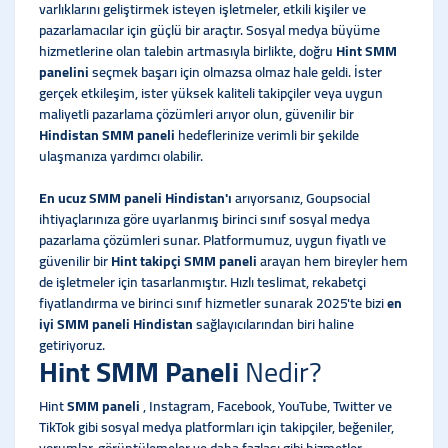
varlıklarını geliştirmek isteyen işletmeler, etkili kişiler ve
pazarlamacılar için güçlü bir araçtır. Sosyal medya büyüme
hizmetlerine olan talebin artmasıyla birlikte, doğru
Hint SMM
panelini
seçmek başarı için olmazsa olmaz hale geldi. İster
gerçek etkileşim, ister yüksek kaliteli takipçiler veya uygun
maliyetli pazarlama çözümleri arıyor olun, güvenilir bir
Hindistan SMM paneli
hedeflerinize verimli bir şekilde
ulaşmanıza yardımcı olabilir.
En ucuz SMM paneli Hindistan'ı
arıyorsanız, Goupsocial
ihtiyaçlarınıza göre uyarlanmış birinci sınıf sosyal medya
pazarlama çözümleri sunar. Platformumuz, uygun fiyatlı ve
güvenilir bir
Hint takipçi SMM paneli
arayan hem bireyler hem
de işletmeler için tasarlanmıştır. Hızlı teslimat, rekabetçi
fiyatlandırma ve birinci sınıf hizmetler sunarak 2025'te bizi
en
iyi SMM paneli Hindistan
sağlayıcılarından biri haline
getiriyoruz.
Hint SMM Paneli
Nedir?
Hint
SMM paneli
, Instagram, Facebook, YouTube, Twitter ve
TikTok gibi sosyal medya platformları için takipçiler, beğeniler,