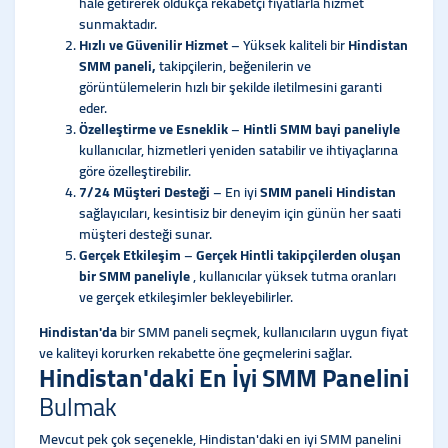
hale getirerek oldukça rekabetçi fiyatlarla hizmet
sunmaktadır.
Hızlı ve Güvenilir Hizmet
– Yüksek kaliteli bir
Hindistan
SMM paneli,
takipçilerin, beğenilerin ve
görüntülemelerin hızlı bir şekilde iletilmesini garanti
eder.
Özelleştirme ve Esneklik
–
Hintli SMM bayi paneliyle
kullanıcılar, hizmetleri yeniden satabilir ve ihtiyaçlarına
göre özelleştirebilir.
7/24 Müşteri Desteği
– En iyi
SMM paneli Hindistan
sağlayıcıları, kesintisiz bir deneyim için günün her saati
müşteri desteği sunar.
Gerçek Etkileşim
–
Gerçek Hintli takipçilerden oluşan
bir SMM paneliyle
, kullanıcılar yüksek tutma oranları
ve gerçek etkileşimler bekleyebilirler.
Hindistan'da
bir SMM paneli seçmek, kullanıcıların uygun fiyat
ve kaliteyi korurken rekabette öne geçmelerini sağlar.
Hindistan'daki En İyi SMM Panelini
Bulmak
Mevcut pek çok seçenekle, Hindistan'daki en iyi SMM panelini