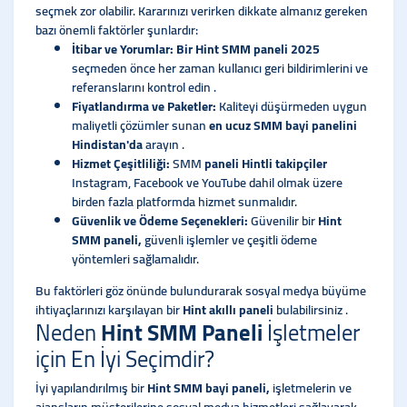
seçmek zor olabilir. Kararınızı verirken dikkate almanız gereken
bazı önemli faktörler şunlardır:
İtibar ve Yorumlar: Bir Hint SMM paneli 2025
seçmeden önce her zaman kullanıcı geri bildirimlerini ve
referanslarını kontrol edin .
Fiyatlandırma ve Paketler:
Kaliteyi düşürmeden uygun
maliyetli çözümler sunan
en ucuz SMM bayi panelini
Hindistan'da
arayın .
Hizmet Çeşitliliği:
SMM
paneli Hintli takipçiler
Instagram, Facebook ve YouTube dahil olmak üzere
birden fazla platformda hizmet sunmalıdır.
Güvenlik ve Ödeme Seçenekleri:
Güvenilir bir
Hint
SMM paneli,
güvenli işlemler ve çeşitli ödeme
yöntemleri sağlamalıdır.
Bu faktörleri göz önünde bulundurarak sosyal medya büyüme
ihtiyaçlarınızı karşılayan bir
Hint akıllı paneli
bulabilirsiniz .
Neden
Hint SMM Paneli
İşletmeler
için En İyi Seçimdir?
İyi yapılandırılmış bir
Hint SMM bayi paneli,
işletmelerin ve