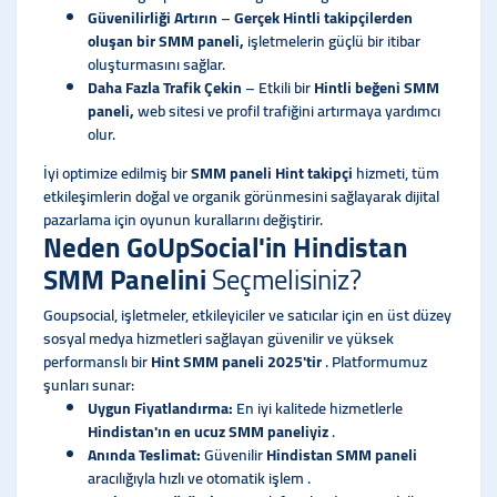
Güvenilirliği Artırın
–
Gerçek Hintli takipçilerden
oluşan bir SMM paneli,
işletmelerin güçlü bir itibar
oluşturmasını sağlar.
Daha Fazla Trafik Çekin
– Etkili bir
Hintli beğeni SMM
paneli,
web sitesi ve profil trafiğini artırmaya yardımcı
olur.
İyi optimize edilmiş bir
SMM paneli Hint takipçi
hizmeti, tüm
etkileşimlerin doğal ve organik görünmesini sağlayarak dijital
pazarlama için oyunun kurallarını değiştirir.
Neden GoUpSocial'in Hindistan
SMM Panelini
Seçmelisiniz?
Goupsocial, işletmeler, etkileyiciler ve satıcılar için en üst düzey
sosyal medya hizmetleri sağlayan güvenilir ve yüksek
performanslı bir
Hint SMM paneli 2025'tir
. Platformumuz
şunları sunar:
Uygun Fiyatlandırma:
En iyi kalitede hizmetlerle
Hindistan'ın en ucuz SMM paneliyiz
.
Anında Teslimat:
Güvenilir
Hindistan SMM paneli
aracılığıyla hızlı ve otomatik işlem .