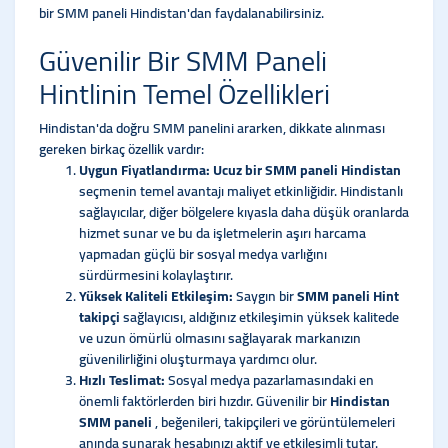
bir SMM paneli Hindistan'dan faydalanabilirsiniz.
Güvenilir Bir SMM Paneli
Hintlinin Temel Özellikleri
Hindistan'da doğru SMM panelini ararken, dikkate alınması
gereken birkaç özellik vardır:
Uygun Fiyatlandırma: Ucuz bir SMM paneli Hindistan
seçmenin temel avantajı maliyet etkinliğidir. Hindistanlı
sağlayıcılar, diğer bölgelere kıyasla daha düşük oranlarda
hizmet sunar ve bu da işletmelerin aşırı harcama
yapmadan güçlü bir sosyal medya varlığını
sürdürmesini kolaylaştırır.
Yüksek Kaliteli Etkileşim:
Saygın bir
SMM paneli Hint
takipçi
sağlayıcısı, aldığınız etkileşimin yüksek kalitede
ve uzun ömürlü olmasını sağlayarak markanızın
güvenilirliğini oluşturmaya yardımcı olur.
Hızlı Teslimat:
Sosyal medya pazarlamasındaki en
önemli faktörlerden biri hızdır. Güvenilir bir
Hindistan
SMM paneli
, beğenileri, takipçileri ve görüntülemeleri
anında sunarak hesabınızı aktif ve etkileşimli tutar.