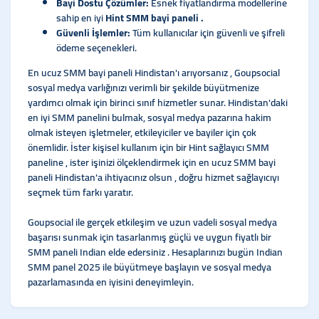
Bayi Dostu Çözümler:
Esnek fiyatlandırma modellerine
sahip en iyi
Hint SMM bayi paneli .
Güvenli İşlemler:
Tüm kullanıcılar için güvenli ve şifreli
ödeme seçenekleri.
En ucuz SMM bayi paneli Hindistan'ı arıyorsanız , Goupsocial
sosyal medya varlığınızı verimli bir şekilde büyütmenize
yardımcı olmak için birinci sınıf hizmetler sunar. Hindistan'daki
en iyi SMM panelini bulmak, sosyal medya pazarına hakim
olmak isteyen işletmeler, etkileyiciler ve bayiler için çok
önemlidir. İster kişisel kullanım için bir Hint sağlayıcı SMM
paneline , ister işinizi ölçeklendirmek için en ucuz SMM bayi
paneli Hindistan'a ihtiyacınız olsun , doğru hizmet sağlayıcıyı
seçmek tüm farkı yaratır.
Goupsocial ile gerçek etkileşim ve uzun vadeli sosyal medya
başarısı sunmak için tasarlanmış güçlü ve uygun fiyatlı bir
SMM paneli Indian elde edersiniz . Hesaplarınızı bugün Indian
SMM panel 2025 ile büyütmeye başlayın ve sosyal medya
pazarlamasında en iyisini deneyimleyin.