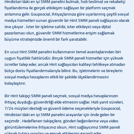
Hindistan'daki en iyi SMM panelini bulmak, hızlı teslimat ve rekabetçi
fiyatlandırma ile gerçek etkileşim sağlayan bir platform seçmek
anlamına gelir. Goupsocial, ihtiyaçlarınıza göre uyarlanmış çeşitli sosyal
medya hizmetleri sunan güvenilir bir Hint SMM paneli sağlayıcısı olarak
öne çıkıyor . İster bir işletme sahibi, ister etkileyici veya dijital
pazarlamacı olun, güvenilir SMM hizmetlerine erişim sağlamak
büyüme stratejinizde önemli bir fark yaratabilir.
En ucuz Hint SMM panelini kullanmanın temel avantajlarından biri
uygun fiyatlılık faktörüdür. Birçok SMM paneli hizmetler için yüksek
ücretler talep eder, ancak Hint sağlayıcıları kaliteyi tehlikeye atmadan
bütçe dostu fiyatlandırmalarıyla bilinir. Bu, işletmelerin ve bireylerin
sosyal medya hesaplarını etkili bir şekilde ölçeklendirmesini
kolaylaştırır.
Bir Hint takipçi SMM paneli seçmek, sosyal medya hesaplarınızın
ihtiyaç duyduğu güvenilirliği elde etmesini sağlar. Hızlı yanıt süreleri,
7/24 müşteri desteği ve güvenli ödeme seçenekleriyle Goupsocial,
Hindistan'daki en iyi SMM panelini arayanlar için önde gelen bir
seçimdir . Hedeflenen takipçilere, gönderi beğenilerine veya video
görüntülemelerine ihtiyacınız olsun, Hint sağlayıcımız SMM paneli
yüksek tutma oranları ve gerçek etkileşimi garanti eder.