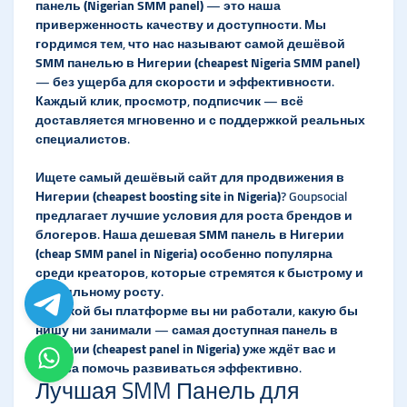
панель (Nigerian SMM panel)
— это наша
приверженность качеству и доступности. Мы
гордимся тем, что нас называют
самой дешёвой
SMM панелью в Нигерии (cheapest Nigeria SMM panel)
— без ущерба для скорости и эффективности.
Каждый клик, просмотр, подписчик — всё
доставляется мгновенно и с поддержкой реальных
специалистов.
Ищете
самый дешёвый сайт для продвижения в
Нигерии (cheapest boosting site in Nigeria)
? Goupsocial
предлагает лучшие условия для роста брендов и
блогеров. Наша
дешевая SMM панель в Нигерии
(cheap SMM panel in Nigeria)
особенно популярна
среди креаторов, которые стремятся к быстрому и
стабильному росту.
На какой бы платформе вы ни работали, какую бы
нишу ни занимали —
самая доступная панель в
Нигерии (cheapest panel in Nigeria)
уже ждёт вас и
готова помочь развиваться эффективно.
Лучшая SMM Панель для