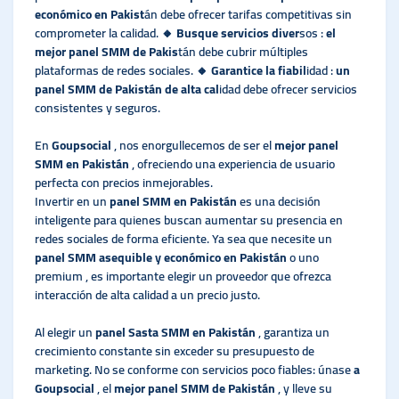
económico en Pakist
án debe ofrecer tarifas competitivas sin
comprometer la calidad.
🔸 Busque servicios diver
sos :
el
mejor panel SMM de Pakis
tán debe cubrir múltiples
plataformas de redes sociales.
🔸 Garantice la fiabil
idad :
un
panel SMM de Pakistán de alta cal
idad debe ofrecer servicios
consistentes y seguros.
En
Goupsocial
, nos enorgullecemos de ser el
mejor panel
SMM en Pakistán
, ofreciendo una experiencia de usuario
perfecta con precios inmejorables.
Invertir en un
panel SMM en Pakistán
es una decisión
inteligente para quienes buscan aumentar su presencia en
redes sociales de forma eficiente. Ya sea que necesite un
panel SMM asequible y económico en Pakistán
o uno
premium , es importante elegir un proveedor que ofrezca
interacción de alta calidad a un precio justo.
Al elegir un
panel Sasta SMM en Pakistán
, garantiza un
crecimiento constante sin exceder su presupuesto de
marketing. No se conforme con servicios poco fiables: únase
a
Goupsocial
, el
mejor panel SMM de Pakistán
, y lleve su