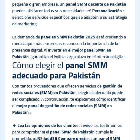
pequeña o gran empresa, un
panel SMM decente de Pakistán
puede satisfacer todas sus necesidades. ✅
Personalización
:
seleccione servicios específicos que se adapten a su estrategia
de marketing.
La demanda de
paneles SMM Pakistán 2025
está creciendo a
medida que más empresas reconocen la importancia de la
presencia digital. Al invertir en el
mejor panel SMM en
Pakistán
, garantiza el éxito a largo plazo en el mercado digital.
Cómo elegir el
panel SMM
adecuado para Pakistán
Con tantos proveedores que ofrecen servicios de
gestión de
redes sociales (SMM) en Pakistán
, elegir el adecuado puede
ser complicado. A continuación, te explicamos cómo identificar
el
mejor panel de gestión de redes sociales (SMM) en
Pakistán
:
🔸
Lea las opiniones de los cliente
s : revise los testimonios
para comprobar si el
panel SMM de Pakistá
n cumple lo
prometido. ud83d
udd38 Compare preci
os : u
n panel SMM