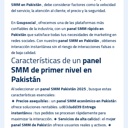
SMM en Pakistán
, debe considerar factores como la velocidad
del servicio, la atención al cliente, el precio y la seguridad.
En
Goupsocial
, ofrecemos una de las plataformas más
confiables de la industria, con un
panel SMM rápido en
Pakistán
que satisface todas tus necesidades de marketing en
redes sociales. Con nuestro
panel SMM en Pakistán
, obtienes
interacción instantánea sin el riesgo de interacciones falsas o
de baja calidad.
Características de un
panel
SMM de primer nivel en
Pakistán
Al seleccionar un
panel SMM Pakistán 2025
, busque estas
características esenciales:
🔹
Precios asequible
s : un
panel SMM económico en Pakistá
n
ofrece soluciones rentables. ud83d
udd39 Entrega
instantán
ea : tus pedidos se procesan rápidamente para
maximizar la interacción.
🔹 Servicios de alta cali
dad : el mej
or
panel SMM de Pakis
tán ofrece usuarios reales y activos.
🔹