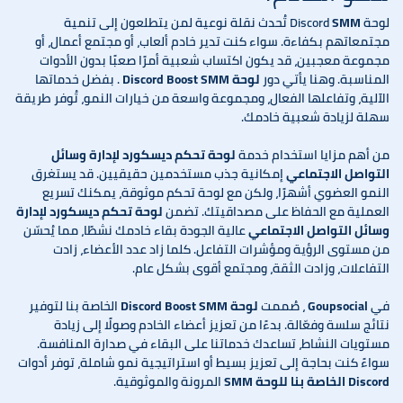
لوحة Discord
SMM
تُحدث نقلة نوعية لمن يتطلعون إلى تنمية
مجتمعاتهم بكفاءة. سواء كنت تدير خادم ألعاب، أو مجتمع أعمال، أو
مجموعة معجبين، قد يكون اكتساب شعبية أمرًا صعبًا بدون الأدوات
المناسبة. وهنا يأتي دور
لوحة Discord Boost SMM
. بفضل خدماتها
الآلية، وتفاعلها الفعال، ومجموعة واسعة من خيارات النمو، تُوفر طريقة
سهلة لزيادة شعبية خادمك.
من أهم مزايا استخدام خدمة
لوحة تحكم ديسكورد لإدارة وسائل
التواصل الاجتماعي
إمكانية جذب مستخدمين حقيقيين. قد يستغرق
النمو العضوي أشهرًا، ولكن مع لوحة تحكم موثوقة، يمكنك تسريع
العملية مع الحفاظ على مصداقيتك. تضمن
لوحة تحكم ديسكورد لإدارة
وسائل التواصل الاجتماعي
عالية الجودة بقاء خادمك نشطًا، مما يُحسّن
من مستوى الرؤية ومؤشرات التفاعل. كلما زاد عدد الأعضاء، زادت
التفاعلات، وزادت الثقة، ومجتمع أقوى بشكل عام.
في
Goupsocial
، صُممت
لوحة Discord Boost SMM
الخاصة بنا لتوفير
نتائج سلسة وفعّالة. بدءًا من تعزيز أعضاء الخادم وصولًا إلى زيادة
مستويات النشاط، تساعدك خدماتنا على البقاء في صدارة المنافسة.
سواءً كنت بحاجة إلى تعزيز بسيط أو استراتيجية نمو شاملة، توفر أدوات
Discord الخاصة بنا للوحة SMM
المرونة والموثوقية.